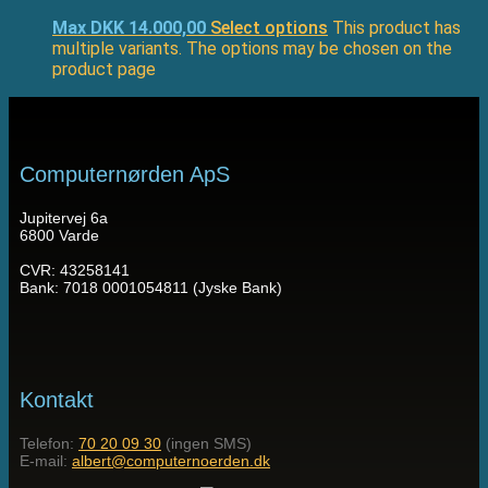
Max DKK 14.000,00
Select options
This product has
multiple variants. The options may be chosen on the
product page
Computernørden ApS
Jupitervej 6a
6800 Varde
CVR: 43258141
Bank: 7018 0001054811 (Jyske Bank)
Kontakt
Telefon:
70 20 09 30
(ingen SMS)
E-mail:
albert@computernoerden.dk