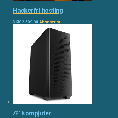
Hackerfri hosting
DKK 2.509,38
Abonner nu
Æ’ kompjuter