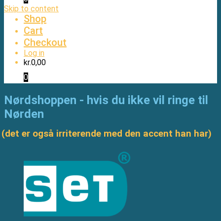
Skip to content
Shop
Cart
Checkout
Log in
kr.
0,00
0
Nørdshoppen - hvis du ikke vil ringe til
Nørden
(det er også irriterende med den accent han har)