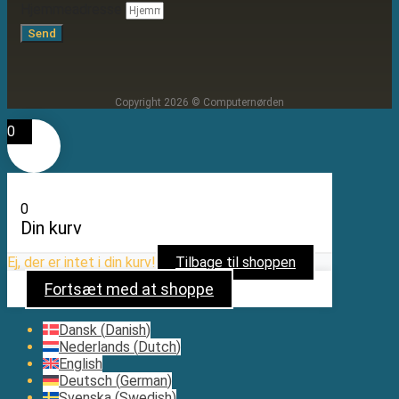
Hjemmeadresse
Send
Copyright 2026 © Computernørden
0
0
Din kurv
Ej, der er intet i din kurv!
Tilbage til shoppen
Fortsæt med at shoppe
Dansk
(
Danish
)
Nederlands
(
Dutch
)
English
Deutsch
(
German
)
Svenska
(
Swedish
)